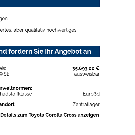
gen.
rtes, aber qualitativ hochwertiges
nd fordern Sie Ihr Angebot an
eis:
35.693,00 €
WSt:
ausweisbar
mweltnormen:
hadstoffklasse
Euro6d
andort
Zentrallager
Details zum Toyota Corolla Cross anzeigen