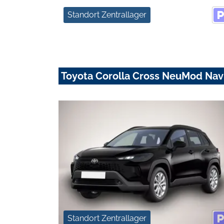
Standort Zentrallager
Toyota Corolla Cross NeuMod Nav
Standort Zentrallager