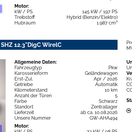
Motor:
kW / PS
145 kW / 197 PS
Treibstoff
Hybrid (Benzin/Elektro)
Hubraum
1.987 cm³
Pr
 SHZ 12.3"DigC WirelC
M
Allgemeine Daten:
U
Fahrzeugtyp
Pkw
Um
Karosserieform
Geländewagen
Ve
Erst-Zul.
Apr / 2026
Kr
Getriebe
Automatik
C
Kilometerstand
10 km
C
Anzahl der Türen
5
St
Farbe
Schwarz
Standort
Zentrallager
Lieferzeit
ab ca. 10.08.2026
Unsere Nummer
GW-AHA494
Motor:
kW / PS
72 kW / 98 PS