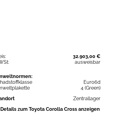
eis:
32.903,00 €
WSt:
ausweisbar
mweltnormen:
hadstoffklasse
Euro6d
weltplakette
4 (Green)
andort
Zentrallager
Details zum Toyota Corolla Cross anzeigen