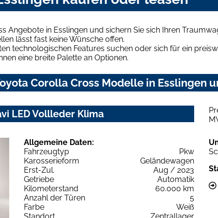
ss Angebote in Esslingen und sichern Sie sich Ihren Traumwa
len lässt fast keine Wünsche offen.
en technologischen Features suchen oder sich für ein preiswe
hnen eine breite Palette an Optionen.
yota Corolla Cross Modelle in Esslingen u
Pr
vi LED Vollleder Klima
M
Allgemeine Daten:
U
Fahrzeugtyp
Pkw
Sc
Karosserieform
Geländewagen
St
Erst-Zul.
Aug / 2023
Getriebe
Automatik
Kilometerstand
60.000 km
Anzahl der Türen
5
Farbe
Weiß
Standort
Zentrallager