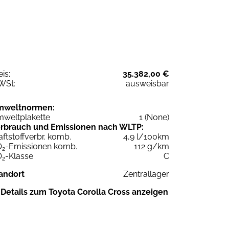
eis:
35.382,00 €
WSt:
ausweisbar
mweltnormen:
weltplakette
1 (None)
rbrauch und Emissionen nach WLTP:
aftstoffverbr. komb.
4,9 l/100km
O
-Emissionen komb.
112 g/km
2
O
-Klasse
C
2
andort
Zentrallager
Details zum Toyota Corolla Cross anzeigen