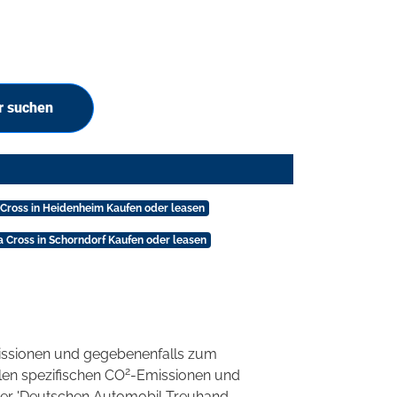
r suchen
 Cross in Heidenheim Kaufen oder leasen
a Cross in Schorndorf Kaufen oder leasen
ssionen und gegebenenfalls zum
2
llen spezifischen CO
-Emissionen und
 der 'Deutschen Automobil Treuhand