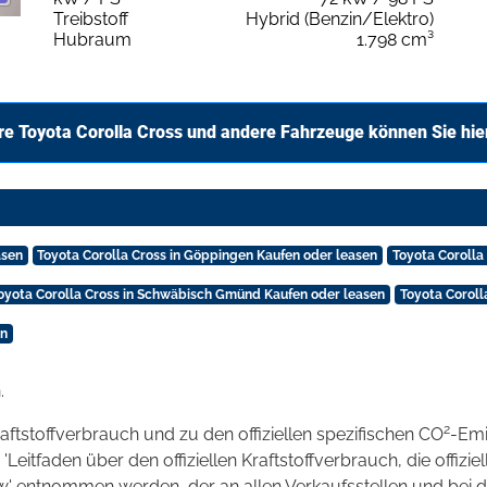
Treibstoff
Hybrid (Benzin/Elektro)
Hubraum
1.798 cm³
re Toyota Corolla Cross und andere Fahrzeuge können Sie hie
asen
Toyota Corolla Cross in Göppingen Kaufen oder leasen
Toyota Corolla
oyota Corolla Cross in Schwäbisch Gmünd Kaufen oder leasen
Toyota Coroll
en
.
2
raftstoffverbrauch und zu den offiziellen spezifischen CO
-Emi
tfaden über den offiziellen Kraftstoffverbrauch, die offizie
kw' entnommen werden, der an allen Verkaufsstellen und bei