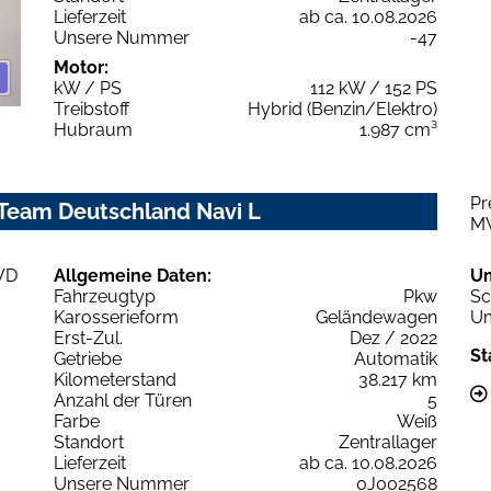
Lieferzeit
ab ca. 10.08.2026
Unsere Nummer
-47
Motor:
kW / PS
112 kW / 152 PS
Treibstoff
Hybrid (Benzin/Elektro)
Hubraum
1.987 cm³
Pr
 Team Deutschland Navi L
M
Allgemeine Daten:
U
Fahrzeugtyp
Pkw
Sc
Karosserieform
Geländewagen
Um
Erst-Zul.
Dez / 2022
St
Getriebe
Automatik
Kilometerstand
38.217 km
Anzahl der Türen
5
Farbe
Weiß
Standort
Zentrallager
Lieferzeit
ab ca. 10.08.2026
Unsere Nummer
0J002568