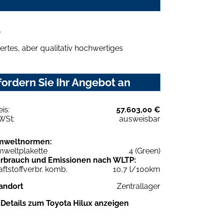
.
rtes, aber qualitativ hochwertiges
ordern Sie Ihr Angebot an
eis:
57.603,00 €
WSt:
ausweisbar
mweltnormen:
weltplakette
4 (Green)
rbrauch und Emissionen nach WLTP:
aftstoffverbr. komb.
10,7 l/100km
andort
Zentrallager
Details zum Toyota Hilux anzeigen