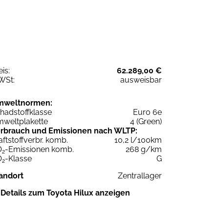
eis:
62.289,00 €
WSt:
ausweisbar
mweltnormen:
hadstoffklasse
Euro 6e
weltplakette
4 (Green)
rbrauch und Emissionen nach WLTP:
aftstoffverbr. komb.
10,2 l/100km
O
-Emissionen komb.
268 g/km
2
O
-Klasse
G
2
andort
Zentrallager
Details zum Toyota Hilux anzeigen