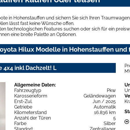
ote in Hohenstauffen und sichern Sie sich Ihren Traumwagen
len lässt fast keine Wünsche offen.
en technologischen Features suchen oder sich für ein preiswe
hnen eine breite Palette an Optionen.
yota Hilux Modelle in Hohenstauffen und f
Pr
 4x4 inkl Dachzelt! L
M
Allgemeine Daten:
U
Fahrzeugtyp
Pkw
Um
Karosserieform
Geländewagen
Ve
Erst-Zul.
Jun / 2025
Kr
Getriebe
Automatik
St
Kilometerstand
16.836 km
Anzahl der Türen
5
Farbe
Silber
Standort
Zentrallager