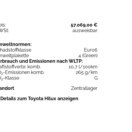
eis:
57.069,00 €
WSt:
ausweisbar
mweltnormen:
hadstoffklasse
Euro6
weltplakette
4 (Green)
rbrauch und Emissionen nach WLTP:
aftstoffverbr. komb.
10,7 l/100km
O
-Emissionen komb.
265 g/km
2
O
-Klasse
G
2
andort
Zentrallager
Details zum Toyota Hilux anzeigen