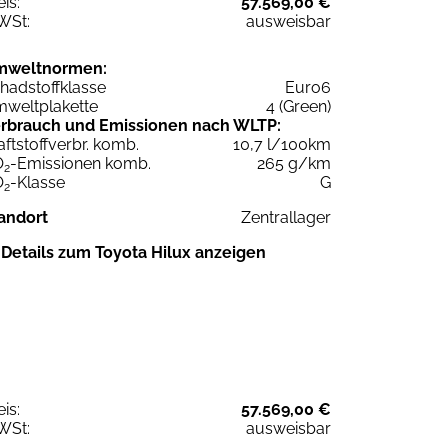
eis:
57.569,00 €
WSt:
ausweisbar
mweltnormen:
hadstoffklasse
Euro6
weltplakette
4 (Green)
rbrauch und Emissionen nach WLTP:
aftstoffverbr. komb.
10,7 l/100km
O
-Emissionen komb.
265 g/km
2
O
-Klasse
G
2
andort
Zentrallager
Details zum Toyota Hilux anzeigen
eis:
57.569,00 €
WSt:
ausweisbar