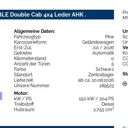
Pr
BLE Double Cab 4x4 Leder AHK .
M
Allgemeine Daten:
U
Fahrzeugtyp
Pkw
Sc
Karosserieform
Geländewagen
Um
Erst-Zul.
Jul / 2026
Ve
Getriebe
Automatik
Kr
Kilometerstand
0
C
Anzahl der Türen
5
C
Farbe
Schwarz
St
Standort
Zentrallager
Lieferzeit
ab ca. 10.08.2026
Unsere Nummer
189523
Motor:
kW / PS
150 kW / 204 PS
Treibstoff
Diesel
Hubraum
2.755 cm³