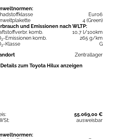
mweltnormen:
hadstoffklasse
Euro6
weltplakette
4 (Green)
rbrauch und Emissionen nach WLTP:
aftstoffverbr. komb.
10,7 l/100km
O
-Emissionen komb.
265 g/km
2
O
-Klasse
G
2
andort
Zentrallager
Details zum Toyota Hilux anzeigen
eis:
55.069,00 €
WSt:
ausweisbar
mweltnormen: