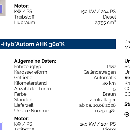
Motor:
kW / PS
150 kW / 204 PS
Treibstoff
Diesel
Hubraum
2.755 cm³
Pr
ild-Hyb*Autom AHK 360°K
M
Allgemeine Daten:
U
Fahrzeugtyp
Pkw
Sc
Karosserieform
Geländewagen
Um
Getriebe
Automatik
Ve
Kilometerstand
40 km
Kr
Anzahl der Türen
5
C
Farbe
Braun
C
Standort
Zentrallager
St
Lieferzeit
ab ca. 10.08.2026
Unsere Nummer
07470381
Motor:
kW / PS
150 kW / 204 PS
Treibstoff
Diesel