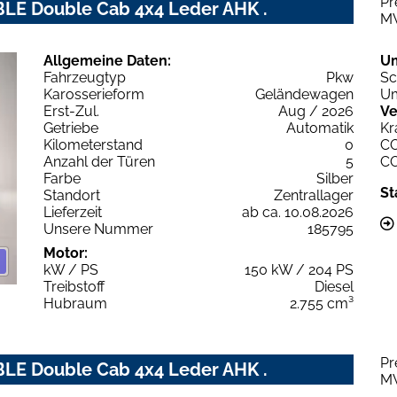
Pr
BLE Double Cab 4x4 Leder AHK .
M
Allgemeine Daten:
U
Fahrzeugtyp
Pkw
Sc
Karosserieform
Geländewagen
Um
Erst-Zul.
Aug / 2026
Ve
Getriebe
Automatik
Kr
Kilometerstand
0
C
Anzahl der Türen
5
C
Farbe
Silber
St
Standort
Zentrallager
Lieferzeit
ab ca. 10.08.2026
Unsere Nummer
185795
Motor:
kW / PS
150 kW / 204 PS
Treibstoff
Diesel
Hubraum
2.755 cm³
Pr
BLE Double Cab 4x4 Leder AHK .
M