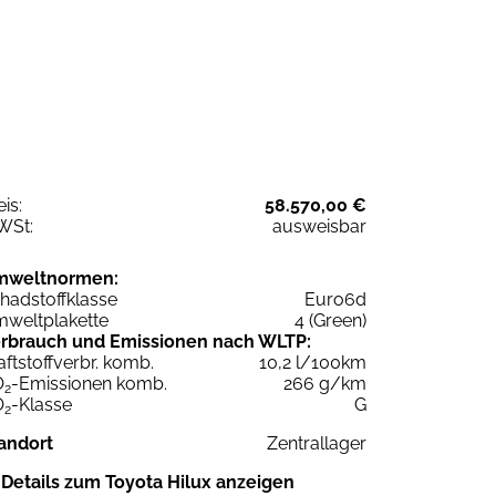
eis:
58.570,00 €
WSt:
ausweisbar
mweltnormen:
hadstoffklasse
Euro6d
weltplakette
4 (Green)
rbrauch und Emissionen nach WLTP:
aftstoffverbr. komb.
10,2 l/100km
O
-Emissionen komb.
266 g/km
2
O
-Klasse
G
2
andort
Zentrallager
Details zum Toyota Hilux anzeigen