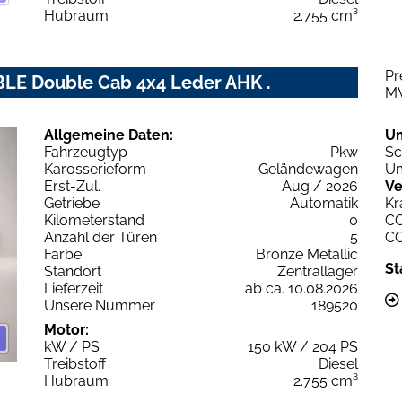
Hubraum
2.755 cm³
Pr
BLE Double Cab 4x4 Leder AHK .
M
Allgemeine Daten:
U
Fahrzeugtyp
Pkw
Sc
Karosserieform
Geländewagen
Um
Erst-Zul.
Aug / 2026
Ve
Getriebe
Automatik
Kr
Kilometerstand
0
C
Anzahl der Türen
5
C
Farbe
Bronze Metallic
St
Standort
Zentrallager
Lieferzeit
ab ca. 10.08.2026
Unsere Nummer
189520
Motor:
kW / PS
150 kW / 204 PS
Treibstoff
Diesel
Hubraum
2.755 cm³