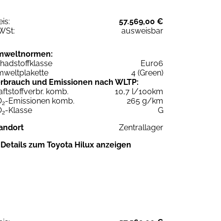
eis:
57.569,00 €
WSt:
ausweisbar
mweltnormen:
hadstoffklasse
Euro6
weltplakette
4 (Green)
rbrauch und Emissionen nach WLTP:
aftstoffverbr. komb.
10,7 l/100km
O
-Emissionen komb.
265 g/km
2
O
-Klasse
G
2
andort
Zentrallager
Details zum Toyota Hilux anzeigen