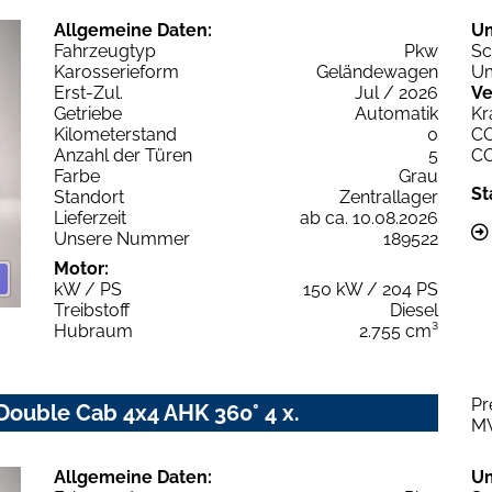
Allgemeine Daten:
U
Fahrzeugtyp
Pkw
Sc
Karosserieform
Geländewagen
Um
Erst-Zul.
Jul / 2026
Ve
Getriebe
Automatik
Kr
Kilometerstand
0
C
Anzahl der Türen
5
C
Farbe
Grau
St
Standort
Zentrallager
Lieferzeit
ab ca. 10.08.2026
Unsere Nummer
189522
Motor:
kW / PS
150 kW / 204 PS
Treibstoff
Diesel
Hubraum
2.755 cm³
Pr
Double Cab 4x4 AHK 360° 4 x.
M
Allgemeine Daten:
U