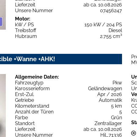
Lieferzeit
ab ca. 10.08.2026
Unsere Nummer
07456247
Motor:
kW / PS
150 kW / 204 PS
Treibstoff
Diesel
Hubraum
2.755 cm³
Pr
ncible +Wanne +AHK!
M
Allgemeine Daten:
U
Fahrzeugtyp
Pkw
Sc
Karosserieform
Geländewagen
Um
Erst-Zul.
Apr / 2026
Ve
Getriebe
Automatik
Kr
Kilometerstand
5 km
C
Anzahl der Türen
5
C
Farbe
Grün
St
Standort
Zentrallager
Lieferzeit
ab ca. 10.08.2026
Unsere Nummer
Hil_71336