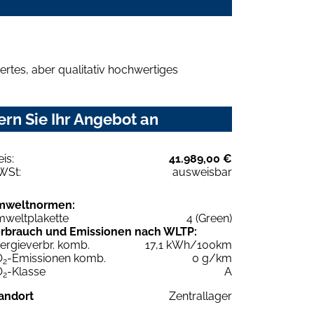
rtes, aber qualitativ hochwertiges
rn Sie Ihr Angebot an
eis:
41.989,00 €
WSt:
ausweisbar
mweltnormen:
weltplakette
4 (Green)
rbrauch und Emissionen nach WLTP:
ergieverbr. komb.
17,1 kWh/100km
O
-Emissionen komb.
0 g/km
2
O
-Klasse
A
2
andort
Zentrallager