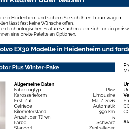
te in Heidenheim und sichern Sie sich Ihren Traumwagen.
len lässt fast keine Wünsche offen.
en technologischen Features suchen oder sich für ein preiswe
hnen eine breite Palette an Optionen.
olvo EX30 Modelle in Heidenheim und forde
Pr
otor Plus Winter-Pake
M
Allgemeine Daten:
U
Fahrzeugtyp
Pkw
Um
Karosserieform
Limousine
Ve
Erst-Zul.
Mai / 2026
En
Getriebe
Automatik
C
Kilometerstand
990 km
C
Anzahl der Türen
5
St
Farbe
Schwarz
Standort
Zentrallager