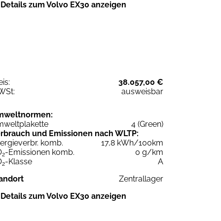
Details zum Volvo EX30 anzeigen
eis:
38.057,00 €
WSt:
ausweisbar
mweltnormen:
weltplakette
4 (Green)
rbrauch und Emissionen nach WLTP:
ergieverbr. komb.
17,8 kWh/100km
O
-Emissionen komb.
0 g/km
2
O
-Klasse
A
2
andort
Zentrallager
Details zum Volvo EX30 anzeigen