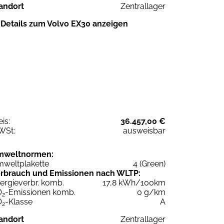
andort
Zentrallager
Details zum Volvo EX30 anzeigen
eis:
36.457,00 €
WSt:
ausweisbar
mweltnormen:
weltplakette
4 (Green)
rbrauch und Emissionen nach WLTP:
ergieverbr. komb.
17,8 kWh/100km
O
-Emissionen komb.
0 g/km
2
O
-Klasse
A
2
andort
Zentrallager