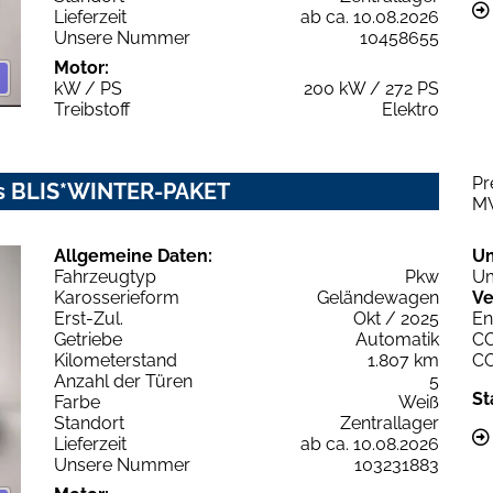
Lieferzeit
ab ca. 10.08.2026
Unsere Nummer
10458655
Motor:
kW / PS
200 kW / 272 PS
Treibstoff
Elektro
Pr
us BLIS*WINTER-PAKET
M
Allgemeine Daten:
U
Fahrzeugtyp
Pkw
Um
Karosserieform
Geländewagen
Ve
Erst-Zul.
Okt / 2025
En
Getriebe
Automatik
C
Kilometerstand
1.807 km
C
Anzahl der Türen
5
St
Farbe
Weiß
Standort
Zentrallager
Lieferzeit
ab ca. 10.08.2026
Unsere Nummer
103231883