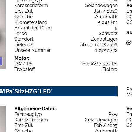
Karosserieform
Geländewagen
Ve
Erst-Zul.
Jan / 2026
En
Getriebe
Automatik
C
Kilometerstand
5.042 km
C
Anzahl der Türen
5
St
Farbe
Schwarz
Standort
Zentrallager
Lieferzeit
ab ca. 10.08.2026
Unsere Nummer
103231792
Motor:
kW / PS
200 kW / 272 PS
Treibstoff
Elektro
Pr
 WiPa*SitzHZG*LED*
M
Allgemeine Daten:
Ve
Fahrzeugtyp
Pkw
En
Karosserieform
Geländewagen
C
Erst-Zul.
Feb / 2025
C
Getriebe
Automatik