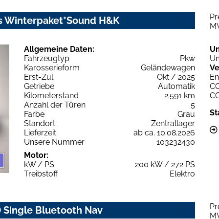
Pr
us Winterpaket*Sound H&K
M
Allgemeine Daten:
U
Fahrzeugtyp
Pkw
Um
Karosserieform
Geländewagen
Ve
Erst-Zul.
Okt / 2025
En
Getriebe
Automatik
C
Kilometerstand
2.591 km
C
Anzahl der Türen
5
St
Farbe
Grau
Standort
Zentrallager
Lieferzeit
ab ca. 10.08.2026
Unsere Nummer
103232430
Motor:
kW / PS
200 kW / 272 PS
Treibstoff
Elektro
Pr
D Single Bluetooth Nav
M