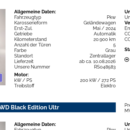
Allgemeine Daten:
U
Fahrzeugtyp
Pkw
Um
Karosserieform
Geländewagen
Ve
Erst-Zul.
Mai / 2024
En
Getriebe
Automatik
C
Kilometerstand
20.900 km
C
Anzahl der Türen
5
St
Farbe
Grau
Standort
Zentrallager
Lieferzeit
ab ca. 10.08.2026
Unsere Nummer
RS048583
Motor:
kW / PS
200 kW / 272 PS
Treibstoff
Elektro
Pr
WD Black Edition Ultr
M
Allgemeine Daten:
U
Fahrzeugtyp
Pkw
Um