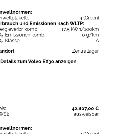
mweltnormen:
weltplakette
4 (Green)
rbrauch und Emissionen nach WLTP:
ergieverbr. komb.
17,5 kWh/100km
O
-Emissionen komb.
0 g/km
2
O
-Klasse
A
2
andort
Zentrallager
Details zum Volvo EX30 anzeigen
eis:
42.807,00 €
WSt:
ausweisbar
mweltnormen:
weltplakette
4 (Green)