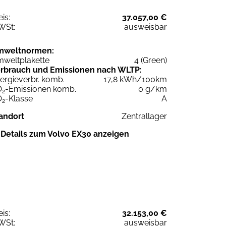
eis:
37.057,00 €
WSt:
ausweisbar
mweltnormen:
weltplakette
4 (Green)
rbrauch und Emissionen nach WLTP:
ergieverbr. komb.
17,8 kWh/100km
O
-Emissionen komb.
0 g/km
2
O
-Klasse
A
2
andort
Zentrallager
Details zum Volvo EX30 anzeigen
eis:
32.153,00 €
WSt:
ausweisbar