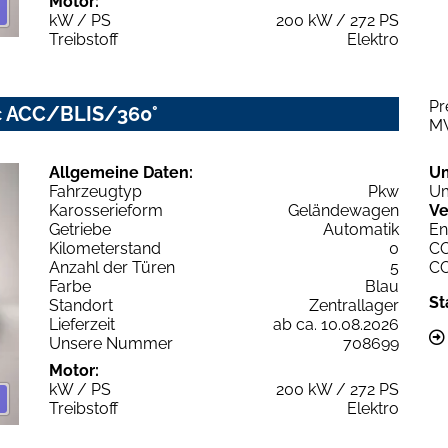
Motor:
kW / PS
200 kW / 272 PS
Treibstoff
Elektro
Pr
ic ACC/BLIS/360°
M
Allgemeine Daten:
U
Fahrzeugtyp
Pkw
Um
Karosserieform
Geländewagen
Ve
Getriebe
Automatik
En
Kilometerstand
0
C
Anzahl der Türen
5
C
Farbe
Blau
St
Standort
Zentrallager
Lieferzeit
ab ca. 10.08.2026
Unsere Nummer
708699
Motor:
kW / PS
200 kW / 272 PS
Treibstoff
Elektro