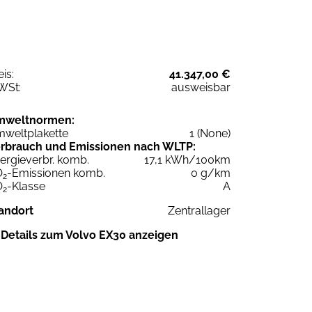
eis:
41.347,00 €
WSt:
ausweisbar
mweltnormen:
weltplakette
1 (None)
rbrauch und Emissionen nach WLTP:
ergieverbr. komb.
17,1 kWh/100km
O
-Emissionen komb.
0 g/km
2
O
-Klasse
A
2
andort
Zentrallager
Details zum Volvo EX30 anzeigen