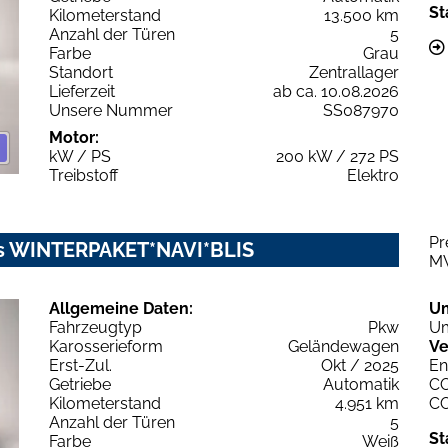
St
Kilometerstand
13.500 km
Anzahl der Türen
5
Farbe
Grau
Standort
Zentrallager
Lieferzeit
ab ca. 10.08.2026
Unsere Nummer
SS087970
Motor:
kW / PS
200 kW / 272 PS
Treibstoff
Elektro
Pr
us WINTERPAKET*NAVI*BLIS
M
Allgemeine Daten:
U
Fahrzeugtyp
Pkw
Um
Karosserieform
Geländewagen
Ve
Erst-Zul.
Okt / 2025
En
Getriebe
Automatik
C
Kilometerstand
4.951 km
C
Anzahl der Türen
5
St
Farbe
Weiß