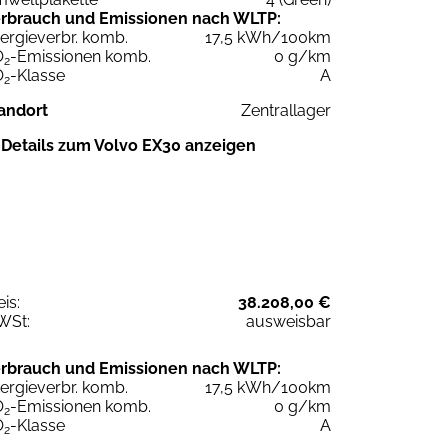
rbrauch und Emissionen nach WLTP:
ergieverbr. komb.
17,5 kWh/100km
O
-Emissionen komb.
0 g/km
2
O
-Klasse
A
2
andort
Zentrallager
Details zum Volvo EX30 anzeigen
eis:
38.208,00 €
WSt:
ausweisbar
rbrauch und Emissionen nach WLTP:
ergieverbr. komb.
17,5 kWh/100km
O
-Emissionen komb.
0 g/km
2
O
-Klasse
A
2