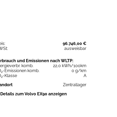
eis:
96.746,00 €
WSt:
ausweisbar
rbrauch und Emissionen nach WLTP:
ergieverbr. komb.
22,0 kWh/100km
O
-Emissionen komb.
0 g/km
2
O
-Klasse
A
2
andort
Zentrallager
Details zum Volvo EX90 anzeigen