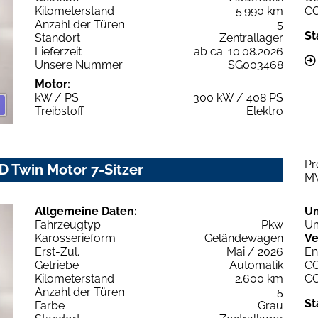
Kilometerstand
5.990 km
C
Anzahl der Türen
5
St
Standort
Zentrallager
Lieferzeit
ab ca. 10.08.2026
Unsere Nummer
SG003468
Motor:
kW / PS
300 kW / 408 PS
Treibstoff
Elektro
Pr
D Twin Motor 7-Sitzer
M
Allgemeine Daten:
U
Fahrzeugtyp
Pkw
Um
Karosserieform
Geländewagen
Ve
Erst-Zul.
Mai / 2026
En
Getriebe
Automatik
C
Kilometerstand
2.600 km
C
Anzahl der Türen
5
St
Farbe
Grau