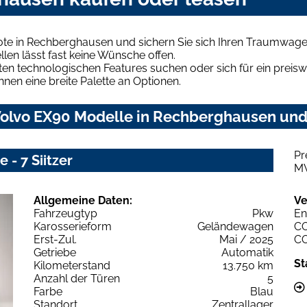
te in Rechberghausen und sichern Sie sich Ihren Traumwage
len lässt fast keine Wünsche offen.
en technologischen Features suchen oder sich für ein preiswe
hnen eine breite Palette an Optionen.
olvo EX90 Modelle in Rechberghausen und 
Pr
 - 7 Siitzer
M
Allgemeine Daten:
Ve
Fahrzeugtyp
Pkw
En
Karosserieform
Geländewagen
C
Erst-Zul.
Mai / 2025
C
Getriebe
Automatik
St
Kilometerstand
13.750 km
Anzahl der Türen
5
Farbe
Blau
Standort
Zentrallager