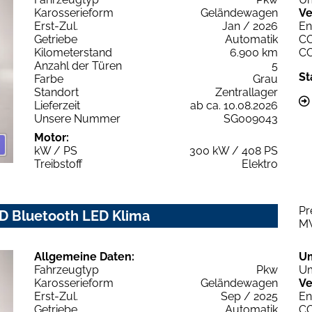
Karosserieform
Geländewagen
Ve
Erst-Zul.
Jan / 2026
En
Getriebe
Automatik
C
Kilometerstand
6.900 km
C
Anzahl der Türen
5
St
Farbe
Grau
Standort
Zentrallager
Lieferzeit
ab ca. 10.08.2026
Unsere Nummer
SG009043
Motor:
kW / PS
300 kW / 408 PS
Treibstoff
Elektro
Pr
WD Bluetooth LED Klima
M
Allgemeine Daten:
U
Fahrzeugtyp
Pkw
Um
Karosserieform
Geländewagen
Ve
Erst-Zul.
Sep / 2025
En
Getriebe
Automatik
C