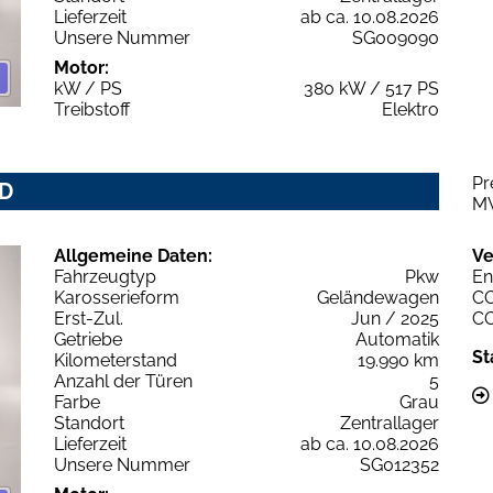
Lieferzeit
ab ca. 10.08.2026
Unsere Nummer
SG009090
Motor:
kW / PS
380 kW / 517 PS
Treibstoff
Elektro
Pr
WD
M
Allgemeine Daten:
Ve
Fahrzeugtyp
Pkw
En
Karosserieform
Geländewagen
C
Erst-Zul.
Jun / 2025
C
Getriebe
Automatik
St
Kilometerstand
19.990 km
Anzahl der Türen
5
Farbe
Grau
Standort
Zentrallager
Lieferzeit
ab ca. 10.08.2026
Unsere Nummer
SG012352