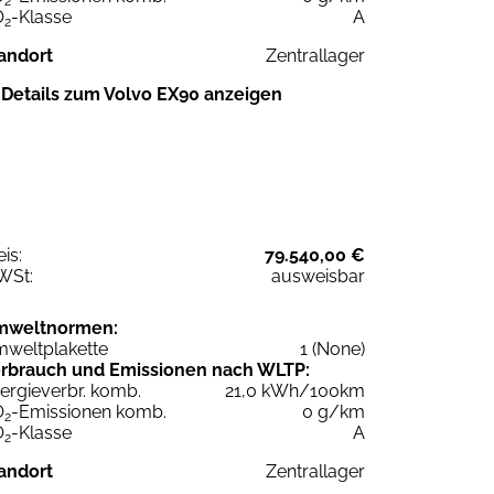
2
O
-Klasse
A
2
andort
Zentrallager
Details zum Volvo EX90 anzeigen
eis:
79.540,00 €
WSt:
ausweisbar
mweltnormen:
weltplakette
1 (None)
rbrauch und Emissionen nach WLTP:
ergieverbr. komb.
21,0 kWh/100km
O
-Emissionen komb.
0 g/km
2
O
-Klasse
A
2
andort
Zentrallager