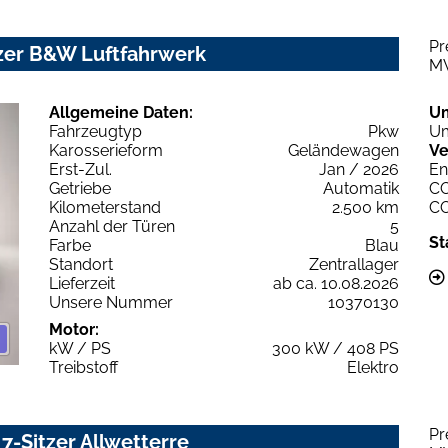
Pr
tzer B&W Luftfahrwerk
M
Allgemeine Daten:
U
Fahrzeugtyp
Pkw
Um
Karosserieform
Geländewagen
Ve
Erst-Zul.
Jan / 2026
En
Getriebe
Automatik
C
Kilometerstand
2.500 km
C
Anzahl der Türen
5
St
Farbe
Blau
Standort
Zentrallager
Lieferzeit
ab ca. 10.08.2026
Unsere Nummer
10370130
Motor:
kW / PS
300 kW / 408 PS
Treibstoff
Elektro
Pr
7-Sitzer Allwetterre