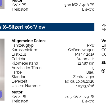
Motor:
kW / PS
300 kW / 408 PS
Treibstoff
Elektro
Pr
 (6-Sitzer) 360°View
M
Allgemeine Daten:
Ve
Fahrzeugtyp
Pkw
En
Karosserieform
Geländewagen
C
Erst-Zul.
Mär / 2025
C
Getriebe
Automatik
St
Kilometerstand
12.387 km
Anzahl der Türen
5
Farbe
Blau
Standort
Zentrallager
Lieferzeit
ab ca. 10.08.2026
Unsere Nummer
103137816
Motor:
kW / PS
205 kW / 279 PS
Treibstoff
Elektro