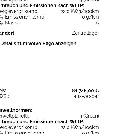
rbrauch und Emissionen nach WLTP:
ergieverbr. komb.
22,0 kWh/100km
O
-Emissionen komb.
0 g/km
2
O
-Klasse
A
2
andort
Zentrallager
Details zum Volvo EX90 anzeigen
eis:
81.746,00 €
WSt:
ausweisbar
mweltnormen:
weltplakette
4 (Green)
rbrauch und Emissionen nach WLTP:
ergieverbr. komb.
22,0 kWh/100km
O
-Emissionen komb.
0 g/km