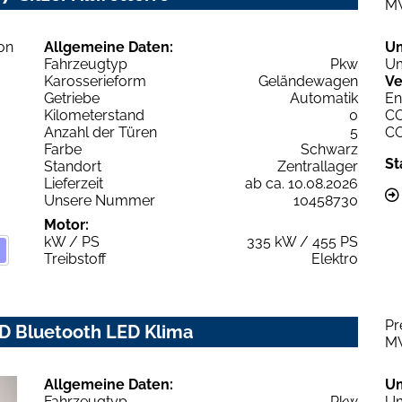
M
Allgemeine Daten:
U
Fahrzeugtyp
Pkw
Um
Karosserieform
Geländewagen
Ve
Getriebe
Automatik
En
Kilometerstand
0
C
Anzahl der Türen
5
C
Farbe
Schwarz
St
Standort
Zentrallager
Lieferzeit
ab ca. 10.08.2026
Unsere Nummer
10458730
Motor:
kW / PS
335 kW / 455 PS
Treibstoff
Elektro
Pr
WD Bluetooth LED Klima
M
Allgemeine Daten:
U
Fahrzeugtyp
Pkw
Um