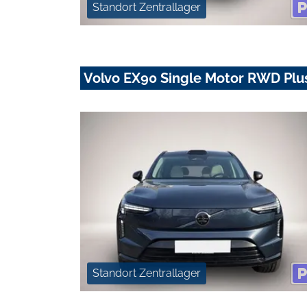
Standort Zentrallager
Volvo EX90 Single Motor RWD Plus
Standort Zentrallager