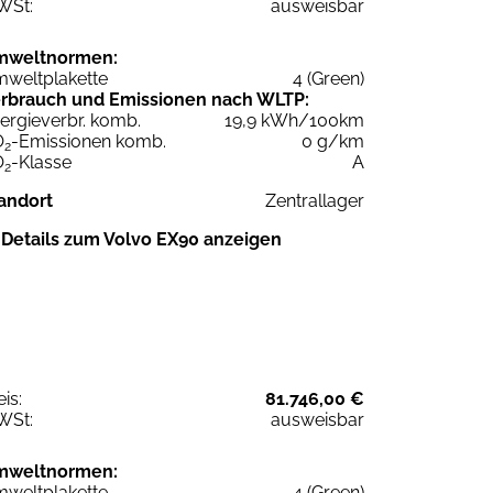
WSt:
ausweisbar
mweltnormen:
weltplakette
4 (Green)
rbrauch und Emissionen nach WLTP:
ergieverbr. komb.
19,9 kWh/100km
O
-Emissionen komb.
0 g/km
2
O
-Klasse
A
2
andort
Zentrallager
Details zum Volvo EX90 anzeigen
eis:
81.746,00 €
WSt:
ausweisbar
mweltnormen:
weltplakette
4 (Green)