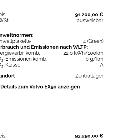
eis:
91.200,00 €
WSt:
ausweisbar
mweltnormen:
weltplakette
4 (Green)
rbrauch und Emissionen nach WLTP:
ergieverbr. komb.
22,0 kWh/100km
O
-Emissionen komb.
0 g/km
2
O
-Klasse
A
2
andort
Zentrallager
Details zum Volvo EX90 anzeigen
eis:
93.290,00 €