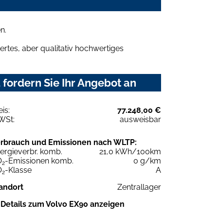
n.
rtes, aber qualitativ hochwertiges
fordern Sie Ihr Angebot an
eis:
77.248,00 €
WSt:
ausweisbar
rbrauch und Emissionen nach WLTP:
ergieverbr. komb.
21,0 kWh/100km
O
-Emissionen komb.
0 g/km
2
O
-Klasse
A
2
andort
Zentrallager
Details zum Volvo EX90 anzeigen