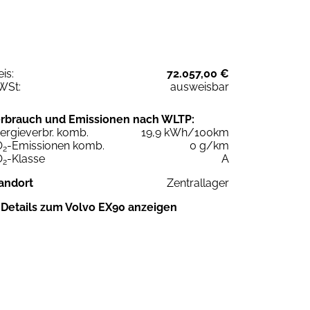
eis:
72.057,00 €
WSt:
ausweisbar
rbrauch und Emissionen nach WLTP:
ergieverbr. komb.
19,9 kWh/100km
O
-Emissionen komb.
0 g/km
2
O
-Klasse
A
2
andort
Zentrallager
Details zum Volvo EX90 anzeigen