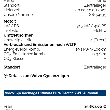
Farbe
Grau
Standort
Zentrallager
Lieferzeit
ab ca. 10.08.2026
Unsere Nummer
SS154135
Motor:
kW / PS
315 kW / 428 PS
Treibstoff
Elektro
Umweltnormen:
Umweltplakette
4 (Green)
Verbrauch und Emissionen nach WLTP:
Energieverbr. komb.
19,1 kWh/100km
CO
-Emissionen komb.
0 g/km
2
CO
-Klasse
A
2
Standort
Zentrallager
Details zum Volvo C30 anzeigen
Volvo C40 Recharge Ultimate Pure Electric AWD Automati
Preis:
35.653,00 €