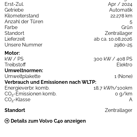
Erst-Zul.
Apr / 2024
Getriebe
Automatik
Kilometerstand
22.278 km
Anzahl der Türen
5
Farbe
Grün
Standort
Zentrallager
Lieferzeit
ab ca. 10.08.2026
Unsere Nummer
2980-25
Motor:
kW / PS
300 kW / 408 PS
Treibstoff
Elektro
Umweltnormen:
Umweltplakette
1 (None)
Verbrauch und Emissionen nach WLTP:
Energieverbr. komb.
18,7 kWh/100km
CO
-Emissionen komb.
0 g/km
2
CO
-Klasse
A
2
Standort
Zentrallager
Details zum Volvo C40 anzeigen