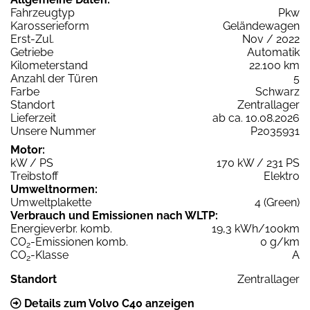
Fahrzeugtyp
Pkw
Karosserieform
Geländewagen
Erst-Zul.
Nov / 2022
Getriebe
Automatik
Kilometerstand
22.100 km
Anzahl der Türen
5
Farbe
Schwarz
Standort
Zentrallager
Lieferzeit
ab ca. 10.08.2026
Unsere Nummer
P2035931
Motor:
kW / PS
170 kW / 231 PS
Treibstoff
Elektro
Umweltnormen:
Umweltplakette
4 (Green)
Verbrauch und Emissionen nach WLTP:
Energieverbr. komb.
19,3 kWh/100km
CO
-Emissionen komb.
0 g/km
2
CO
-Klasse
A
2
Standort
Zentrallager
Details zum Volvo C40 anzeigen