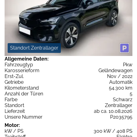
Standort Zentrallager
Allgemeine Daten:
Fahrzeugtyp
Pkw
Karosserieform
Geländewagen
Erst-Zul.
Nov / 2022
Getriebe
Automatik
Kilometerstand
54.300 km
Anzahl der Türen
5
Farbe
Schwarz
Standort
Zentrallager
Lieferzeit
ab ca. 10.08.2026
Unsere Nummer
P2035795
Motor:
kW / PS
300 kW / 408 PS
Treibstoff
Elektro