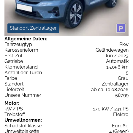
Standort Zentrallager
Allgemeine Daten:
Fahrzeugtyp
Pkw
Karosserieform
Geländewagen
Erst-Zul.
Jun / 2023
Getriebe
Automatik
Kilometerstand
15.056 km
Anzahl der Türen
5
Farbe
Grau
Standort
Zentrallager
Lieferzeit
ab ca. 10.08.2026
Unsere Nummer
58799
Motor:
kW / PS
170 kW / 231 PS
Treibstoff
Elektro
Umweltnormen:
Schadstoffklasse
Euro6d
Umweltplakette
4 (Green)