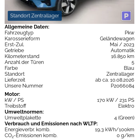
Standort Zentrallager
Allgemeine Daten:
Fahrzeugtyp
Pkw
Karosserieform
Geländewagen
Erst-Zul.
Mai / 2023
Getriebe
Automatik
Kilometerstand
16.850 km
Anzahl der Türen
5
Farbe
Blau
Standort
Zentrallager
Lieferzeit
ab ca. 10.08.2026
Unsere Nummer
P2066084
Motor:
kW / PS
170 kW / 231 PS
Treibstoff
Elektro
Umweltnormen:
Umweltplakette
4 (Green)
Verbrauch und Emissionen nach WLTP:
Energieverbr. komb.
19,3 kWh/100km
CO
-Emissionen komb.
0 g/km
2