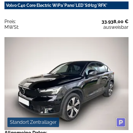
Volvo C40 Core Electric WiPa*Pano*LED*StHzg*RFK*
Preis:
33.938,00 €
MWSt:
ausweisbar
Standort Zentrallager
Allgemeine Daten: