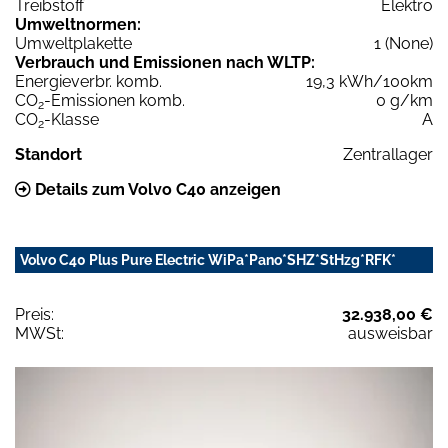
Treibstoff
Elektro
Umweltnormen:
Umweltplakette
1 (None)
Verbrauch und Emissionen nach WLTP:
Energieverbr. komb.
19,3 kWh/100km
CO
-Emissionen komb.
0 g/km
2
CO
-Klasse
A
2
Standort
Zentrallager
Details zum Volvo C40 anzeigen
Volvo C40 Plus Pure Electric WiPa*Pano*SHZ*StHzg*RFK*
Preis:
32.938,00 €
MWSt:
ausweisbar