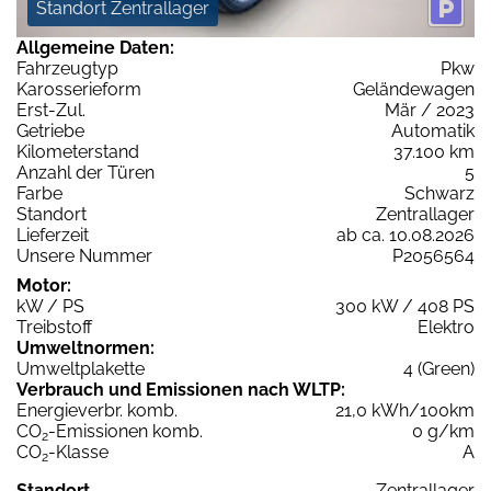
Standort Zentrallager
Allgemeine Daten:
Fahrzeugtyp
Pkw
Karosserieform
Geländewagen
Erst-Zul.
Mär / 2023
Getriebe
Automatik
Kilometerstand
37.100 km
Anzahl der Türen
5
Farbe
Schwarz
Standort
Zentrallager
Lieferzeit
ab ca. 10.08.2026
Unsere Nummer
P2056564
Motor:
kW / PS
300 kW / 408 PS
Treibstoff
Elektro
Umweltnormen:
Umweltplakette
4 (Green)
Verbrauch und Emissionen nach WLTP:
Energieverbr. komb.
21,0 kWh/100km
CO
-Emissionen komb.
0 g/km
2
CO
-Klasse
A
2
Standort
Zentrallager