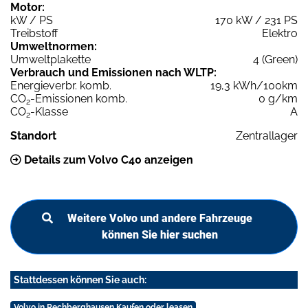
Motor:
kW / PS
170 kW / 231 PS
Treibstoff
Elektro
Umweltnormen:
Umweltplakette
4 (Green)
Verbrauch und Emissionen nach WLTP:
Energieverbr. komb.
19,3 kWh/100km
CO
-Emissionen komb.
0 g/km
2
CO
-Klasse
A
2
Standort
Zentrallager
Details zum Volvo C40 anzeigen
Weitere Volvo und andere Fahrzeuge
können Sie hier suchen
Stattdessen können Sie auch:
Volvo in Rechberghausen Kaufen oder leasen