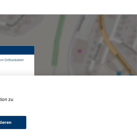
om Drittanbieter
tion zu
tieren
AGB (Service)
AGB (Teile)
AGB (Gebrauchtwagen)
Widerruf