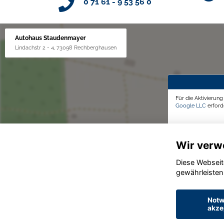
0 71 61 - 9 53 56 0
Autohaus Staudenmayer
Lindachstr 2 - 4, 73098 Rechberghausen
Für die Aktivierun
Google LLC
erforde
Wir verw
Diese Webseit
gewährleisten
Notw
akze
© konjunkturmotor.de GmbH 2020 - 2026