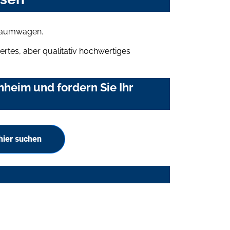
Traumwagen.
rtes, aber qualitativ hochwertiges
heim und fordern Sie Ihr
hier suchen