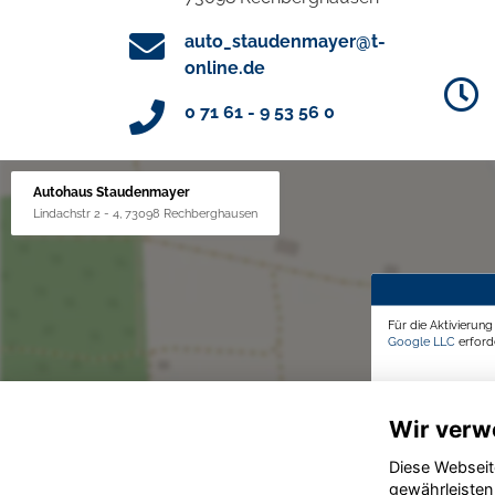
auto_staudenmayer@t-
online.de
0 71 61 - 9 53 56 0
Autohaus Staudenmayer
Lindachstr 2 - 4, 73098 Rechberghausen
Für die Aktivierun
Google LLC
erforde
Wir verw
Diese Webseit
gewährleisten