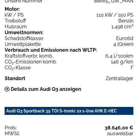
Unsere Nummer
88665_GW_MAN
Motor:
kW / PS
110 kW / 150 PS
Treibstoff
Benzin
Hubraum
1.498 cm³
Umweltnormen:
Schadstoffklasse
Euro6d
Umweltplakette
4 (Green)
Verbrauch und Emissionen nach WLTP:
Kraftstoffverbr. komb.
6,4 l/100km
CO
-Emissionen komb.
146 g/km
2
CO
-Klasse
F
2
Standort
Zentrallager
Details zum Audi Q3 anzeigen
Audi Q3 Sportback 35 TDI S-tronic 2x s-line AHK E-HEC
Preis:
38.646,00 €
MWSt:
ausweisbar