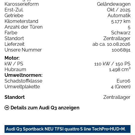
Karosserieform
Geländewagen
Erst-Zul.
Okt / 2025
Getriebe
Automatik
Kilometerstand
5.177 km
Anzahl der Türen
5
Farbe
Schwarz
Standort
Zentrallager
Lieferzeit
ab ca. 10.08.2026
Unsere Nummer
1006891
Motor:
kW / PS
110 kW / 150 PS
Hubraum
1.498 cm³
Umweltnormen:
Schadstoffklasse
Euro6
Umweltplakette
4 (Green)
Standort
Zentrallager
Details zum Audi Q3 anzeigen
Audi Q3 Sportback NEU TFSI quattro S line TechPro+HUD+M.