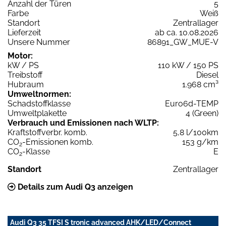
Anzahl der Türen
5
Farbe
Weiß
Standort
Zentrallager
Lieferzeit
ab ca. 10.08.2026
Unsere Nummer
86891_GW_MUE-V
Motor:
kW / PS
110 kW / 150 PS
Treibstoff
Diesel
Hubraum
1.968 cm³
Umweltnormen:
Schadstoffklasse
Euro6d-TEMP
Umweltplakette
4 (Green)
Verbrauch und Emissionen nach WLTP:
Kraftstoffverbr. komb.
5,8 l/100km
CO
-Emissionen komb.
153 g/km
2
CO
-Klasse
E
2
Standort
Zentrallager
Details zum Audi Q3 anzeigen
Audi Q3 35 TFSI S tronic advanced AHK/LED/Connect