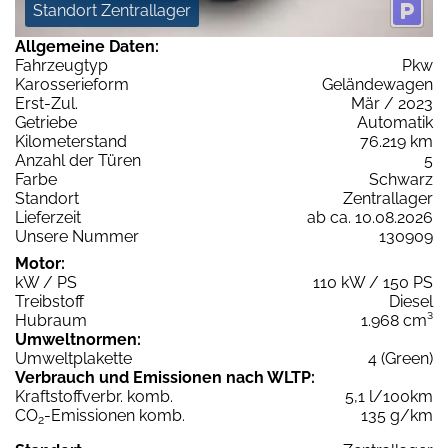
Standort Zentrallager
Allgemeine Daten:
Fahrzeugtyp
Pkw
Karosserieform
Geländewagen
Erst-Zul.
Mär / 2023
Getriebe
Automatik
Kilometerstand
76.219 km
Anzahl der Türen
5
Farbe
Schwarz
Standort
Zentrallager
Lieferzeit
ab ca. 10.08.2026
Unsere Nummer
130909
Motor:
kW / PS
110 kW / 150 PS
Treibstoff
Diesel
Hubraum
1.968 cm³
Umweltnormen:
Umweltplakette
4 (Green)
Verbrauch und Emissionen nach WLTP:
Kraftstoffverbr. komb.
5,1 l/100km
CO
-Emissionen komb.
135 g/km
2