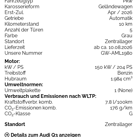
Fahrzeugtyp
Pkw
Karosserieform
Geländewagen
Erst-Zul.
Apr / 2026
Getriebe
Automatik
Kilometerstand
10 km
Anzahl der Türen
5
Farbe
Grau
Standort
Zentrallager
Lieferzeit
ab ca. 10.08.2026
Unsere Nummer
GW-AML1980
Motor:
kW / PS
150 kW / 204 PS
Treibstoff
Benzin
Hubraum
1.984 cm³
Umweltnormen:
Umweltplakette
1 (None)
Verbrauch und Emissionen nach WLTP:
Kraftstoffverbr. komb.
7,8 l/100km
CO
-Emissionen komb.
176 g/km
2
CO
-Klasse
G
2
Standort
Zentrallager
Details zum Audi Q3 anzeigen