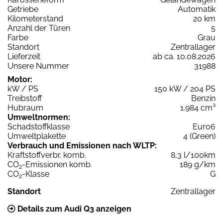
Getriebe
Automatik
Kilometerstand
20 km
Anzahl der Türen
5
Farbe
Grau
Standort
Zentrallager
Lieferzeit
ab ca. 10.08.2026
Unsere Nummer
31988
Motor:
kW / PS
150 kW / 204 PS
Treibstoff
Benzin
Hubraum
1.984 cm³
Umweltnormen:
Schadstoffklasse
Euro6
Umweltplakette
4 (Green)
Verbrauch und Emissionen nach WLTP:
Kraftstoffverbr. komb.
8,3 l/100km
CO
-Emissionen komb.
189 g/km
2
CO
-Klasse
G
2
Standort
Zentrallager
Details zum Audi Q3 anzeigen