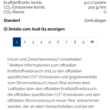
Kraftstoffverbr. komb.
9,0 l/100km
CO
-Emissionen komb.
205 g/km
2
CO
-Klasse
G
2
Standort
Zentrallager
Details zum Audi Q3 anzeigen
1
2
3
4
5
6
7
8
9
Irrtum und Zwischenverkauf vorbehalten.
* Weitere Informationen zum offiziellen
Kraftstoffverbrauch und zu den offiziellen
2
spezifischen CO
-Emissionen und gegebenenfalls
zum Stromverbrauch neuer Pkw können dem
'Leitfaden über den offiziellen Kraftstoffverbrauch,
2
die offiziellen spezifischen CO
-Emissionen und den
offiziellen Stromverbrauch neuer Pkw' entnommen
werden, der an allen Verkaufsstellen und bei der