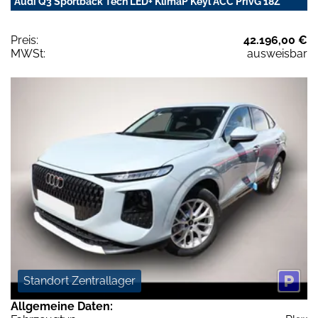
Audi Q3 Sportback Tech LED+ KlimaP Keyl ACC PrivG 18Z
Preis:
42.196,00 €
MWSt:
ausweisbar
Standort Zentrallager
Allgemeine Daten: