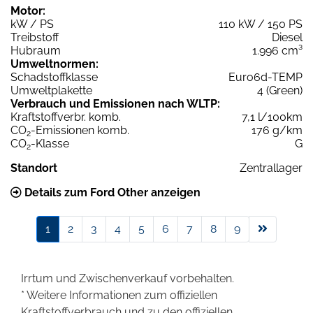
Motor:
kW / PS
110 kW / 150 PS
Treibstoff
Diesel
Hubraum
1.996 cm³
Umweltnormen:
Schadstoffklasse
Euro6d-TEMP
Umweltplakette
4 (Green)
Verbrauch und Emissionen nach WLTP:
Kraftstoffverbr. komb.
7,1 l/100km
CO
-Emissionen komb.
176 g/km
2
CO
-Klasse
G
2
Standort
Zentrallager
Details zum Ford Other anzeigen
1
2
3
4
5
6
7
8
9
Irrtum und Zwischenverkauf vorbehalten.
* Weitere Informationen zum offiziellen
Kraftstoffverbrauch und zu den offiziellen