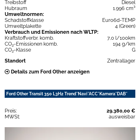
Treibstoff
Diesel
Hubraum
1.996 cm³
Umweltnormen:
Schadstoffklasse
Euro6d-TEMP
Umweltplakette
4 (Green)
Verbrauch und Emissionen nach WLTP:
Kraftstoffverbr. komb.
7,0 l/100km
CO
-Emissionen komb.
194 g/km
2
CO
-Klasse
G
2
Standort
Zentrallager
Details zum Ford Other anzeigen
Ford Other Transit 350 L3H2 Trend*Navi*ACC*Kamera*DAB*
Preis:
29.380,00 €
MWSt:
ausweisbar