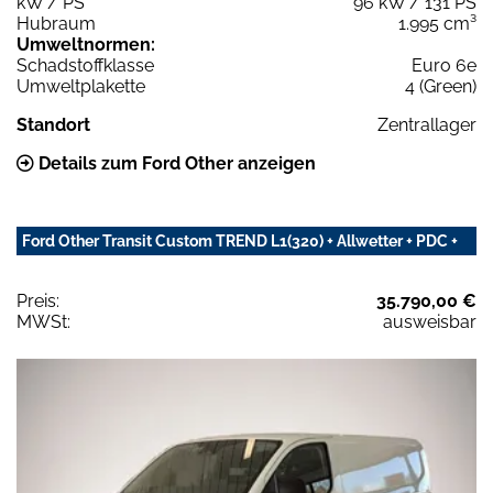
kW / PS
96 kW / 131 PS
Hubraum
1.995 cm³
Umweltnormen:
Schadstoffklasse
Euro 6e
Umweltplakette
4 (Green)
Standort
Zentrallager
Details zum Ford Other anzeigen
Ford Other Transit Custom TREND L1(320) + Allwetter + PDC +
Preis:
35.790,00 €
MWSt:
ausweisbar