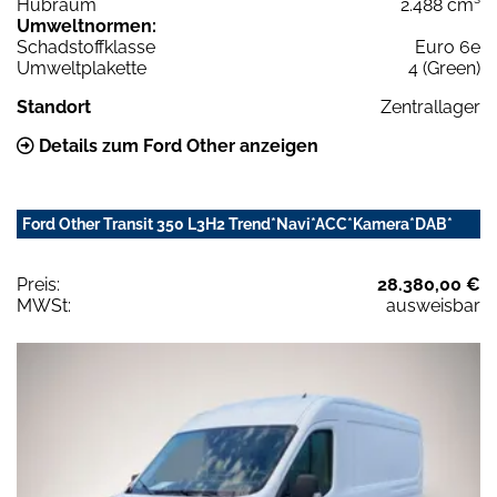
Hubraum
2.488 cm³
Umweltnormen:
Schadstoffklasse
Euro 6e
Umweltplakette
4 (Green)
Standort
Zentrallager
Details zum Ford Other anzeigen
Ford Other Transit 350 L3H2 Trend*Navi*ACC*Kamera*DAB*
Preis:
28.380,00 €
MWSt:
ausweisbar