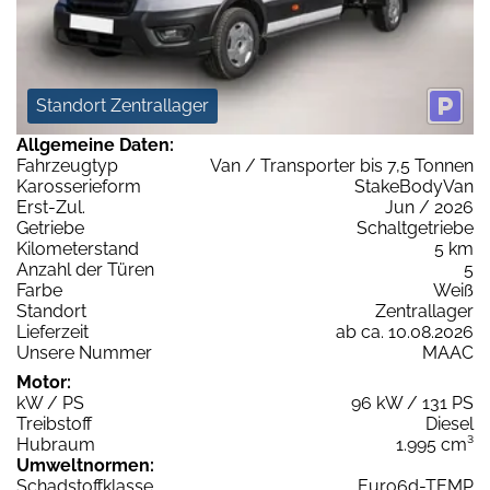
Standort Zentrallager
Allgemeine Daten:
Fahrzeugtyp
Van / Transporter bis 7,5 Tonnen
Karosserieform
StakeBodyVan
Erst-Zul.
Jun / 2026
Getriebe
Schaltgetriebe
Kilometerstand
5 km
Anzahl der Türen
5
Farbe
Weiß
Standort
Zentrallager
Lieferzeit
ab ca. 10.08.2026
Unsere Nummer
MAAC
Motor:
kW / PS
96 kW / 131 PS
Treibstoff
Diesel
Hubraum
1.995 cm³
Umweltnormen:
Schadstoffklasse
Euro6d-TEMP