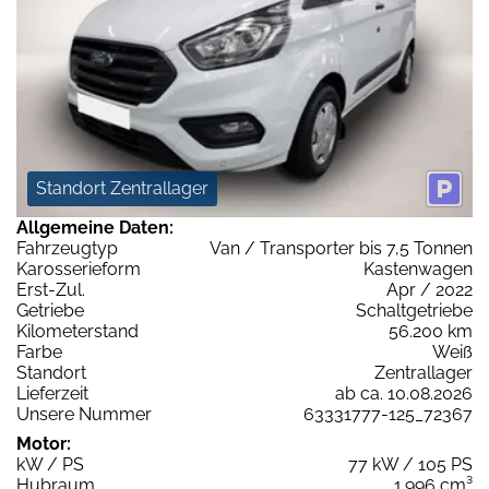
Standort Zentrallager
Allgemeine Daten:
Fahrzeugtyp
Van / Transporter bis 7,5 Tonnen
Karosserieform
Kastenwagen
Erst-Zul.
Apr / 2022
Getriebe
Schaltgetriebe
Kilometerstand
56.200 km
Farbe
Weiß
Standort
Zentrallager
Lieferzeit
ab ca. 10.08.2026
Unsere Nummer
63331777-125_72367
Motor:
kW / PS
77 kW / 105 PS
Hubraum
1.996 cm³