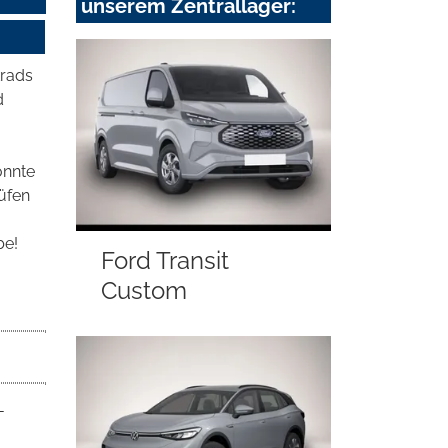
unserem Zentrallager:
krads
d
önnte
rüfen
be!
Ford Transit
Custom
-