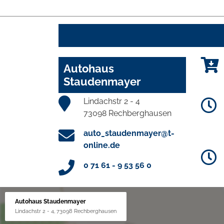
Autohaus
Staudenmayer
Lindachstr 2 - 4
73098 Rechberghausen
auto_staudenmayer@t-
online.de
0 71 61 - 9 53 56 0
Autohaus Staudenmayer
Lindachstr 2 - 4, 73098 Rechberghausen