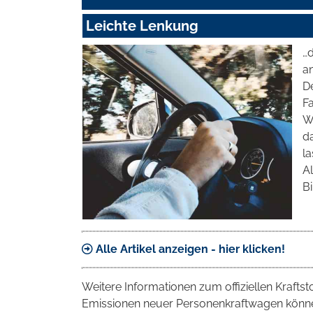
Leichte Lenkung
…
a
D
F
We
da
la
A
Bi
Alle Artikel anzeigen - hier klicken!
Weitere Informationen zum offiziellen Krafts
Emissionen neuer Personenkraftwagen können