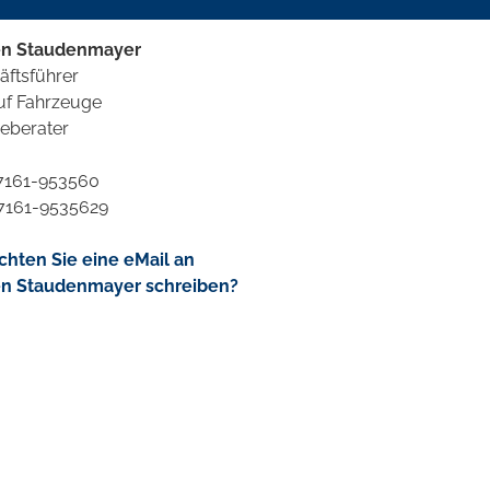
en Staudenmayer
äftsführer
uf Fahrzeuge
ceberater
07161-953560
07161-9535629
hten Sie eine eMail an
n Staudenmayer schreiben?