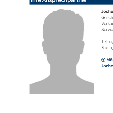
Joch
Gesch
Verka
Servi
Tel.: 
Fax: 
Möc
Joche